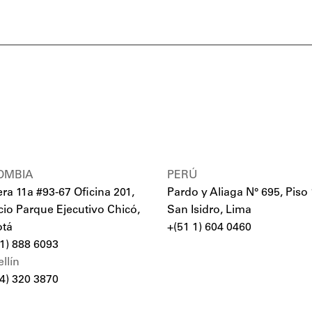
OMBIA
PERÚ
era 11a #93-67 Oficina 201,
Pardo y Aliaga N° 695, Piso 
icio Parque Ejecutivo Chicó,
San Isidro, Lima
tá
+(51 1) 604 0460
 1) 888 6093
llín
 4) 320 3870