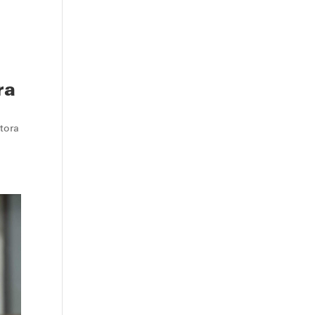
ra
ltora