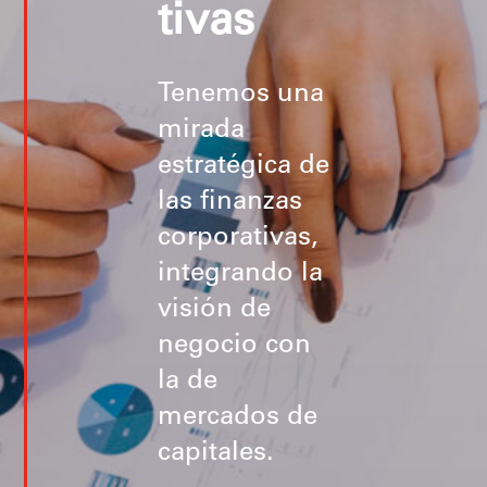
tivas
Tenemos una
mirada
estratégica de
las finanzas
corporativas,
integrando la
visión de
negocio con
la de
mercados de
capitales.