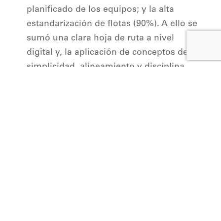
planificado de los equipos; y la alta
estandarización de flotas (90%). A ello se
sumó una clara hoja de ruta a nivel
digital y, la aplicación de conceptos de
simplicidad, alineamiento y disciplina
organizacional en todos los procesos.
Para la confección del reporte se
consideraron 13 operaciones en Chile y
3 en Perú, todas de la gran minería, las
cuales representaron más del 21% de la
producción mundial del cobre en el
último año. Dentro de esas operaciones
se incluyeron a algunos de los máximos
referentes nacionales del cobre para
analizar su cadena de valor y determinar