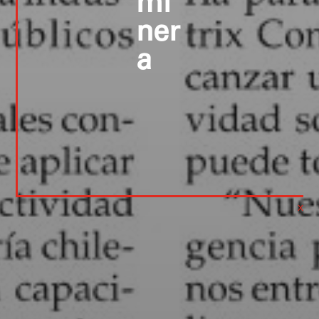
mi
ner
a