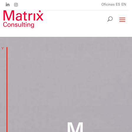
Oficinas
ES
EN