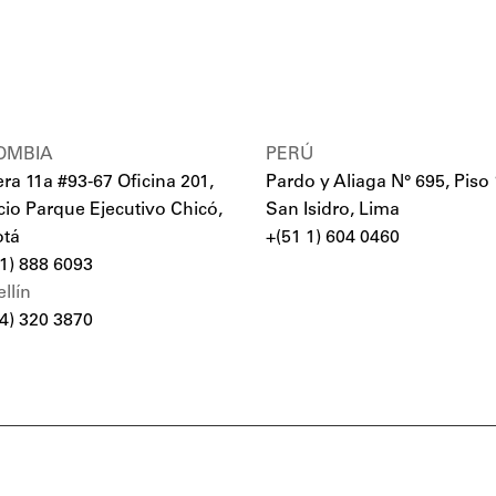
OMBIA
PERÚ
era 11a #93-67 Oficina 201,
Pardo y Aliaga N° 695, Piso 
icio Parque Ejecutivo Chicó,
San Isidro, Lima
tá
+(51 1) 604 0460
 1) 888 6093
llín
 4) 320 3870