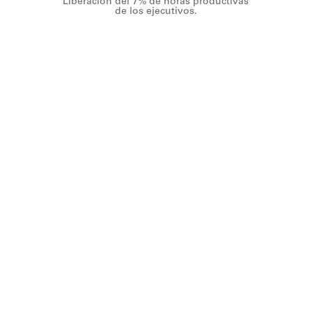
Liberación del 7% de horas productivas
de los ejecutivos.