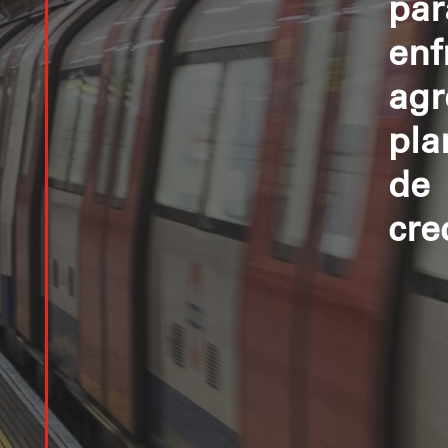
par
enf
agr
pla
de
cre