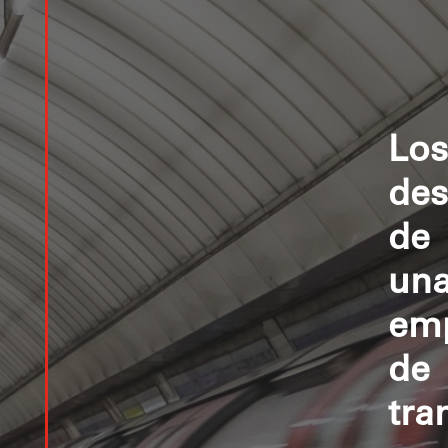
Los
des
de
un
em
de
tra