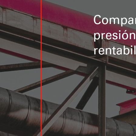
Compañí
presión
rentabi