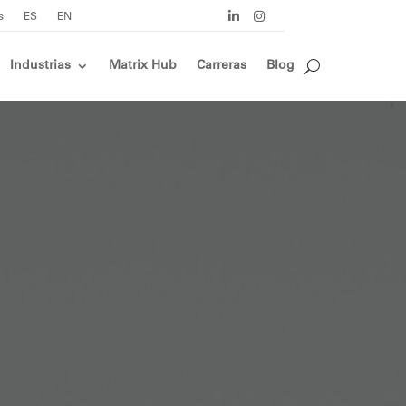
s
ES
EN
Industrias
Matrix Hub
Carreras
Blog