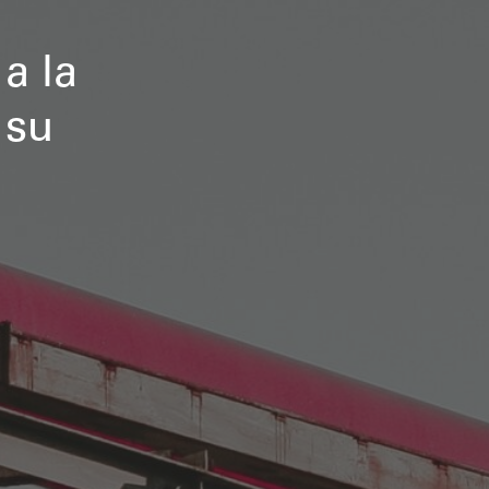
a la
 su