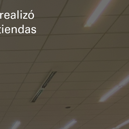
ealizó
tiendas