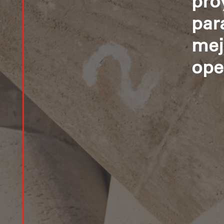
pro
par
mej
ope